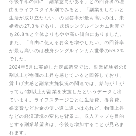
今後半年の間に「副業意向がある」との回答者の理
由をライフスタイル別でみると、「副業をしないと
生活が成り立たない」の回答率が最も高いのは、未
婚者の27.3％であり、既婚シングルインカム世帯で
も26.8％と全体よりもやや高い傾向にありました。
また、「自由に使えるお金を増やしたい」の回答率
が最も高いのは独身シングルインカム世帯の59.3％
でした。
2024年5月に実施した定点調査では、副業経験者の8
割以上が物価の上昇を感じていると回答しており、
賃上げ実感と副業実施状況の関連では、給与が上が
っても4割以上が副業を実施したというデータも出
ています。ライフステージごとに生活費、養育費、
娯楽費などお金の使い道に違いはあれど、物価上昇
などの経済環境の変化を背景に、収入アップを目的
とする副業希望者は、今後も増加することが見込ま
れます。